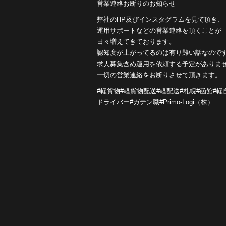
営業連絡お断りのお知らせ
弊社のHP及びインスタグラムを見て頂き、
運用サポートなどの営業連絡を頂くことが
日々増えてきております。
認知度が上がってるのは有り難い話なので
求人募集含め運用を依頼する予定がありま
一切の営業連絡をお断りさせて頂きます。
#軽貨物#軽貨物配送#軽配送#札幌#函館#
ドライバー#ガテン職#Primo-Logi（株）