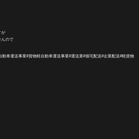
すが
せんので
軽自動車運送事業#貨物軽自動車運送事業#運送業#個宅配送#企業配送#軽貨物