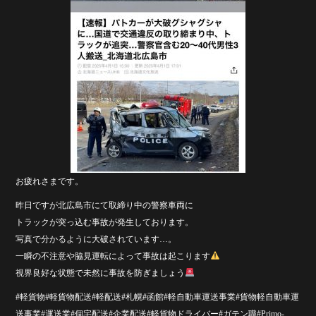
お疲れさまです。
昨日ですが北広島市にて取締り中の警察車両に
トラックが突っ込む事故が発生しております。
写真で分かるように大破されています…。
一瞬の不注意や脇見運転によって事故は起こります
視界良好な状態で未然に事故を防ぎましょう
#軽貨物#軽貨物配送#軽配送#札幌#函館#軽自動車運送事業#貨物軽自動車運
送事業#運送業#個宅配送#企業配送#軽貨物ドライバー#ガテン職#Primo-