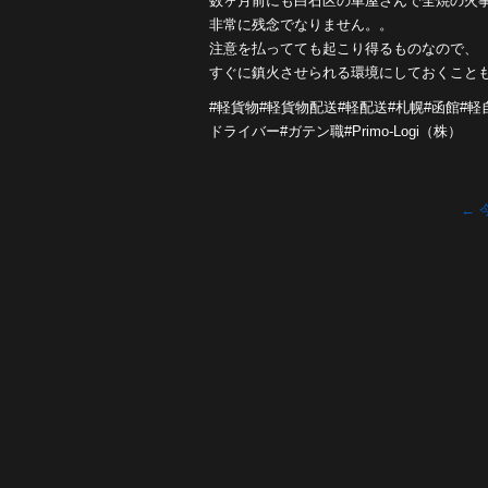
数ヶ月前にも白石区の車屋さんで全焼の火
非常に残念でなりません。。
注意を払ってても起こり得るものなので、
すぐに鎮火させられる環境にしておくこと
#軽貨物#軽貨物配送#軽配送#札幌#函館#
ドライバー#ガテン職#Primo-Logi（株）
←