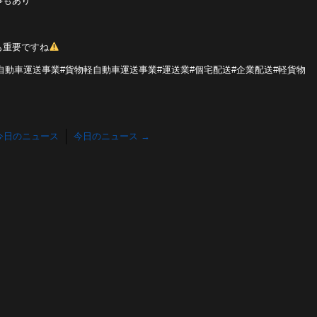
事もあり
も重要ですね
軽自動車運送事業#貨物軽自動車運送事業#運送業#個宅配送#企業配送#軽貨物
今日のニュース
今日のニュース
→