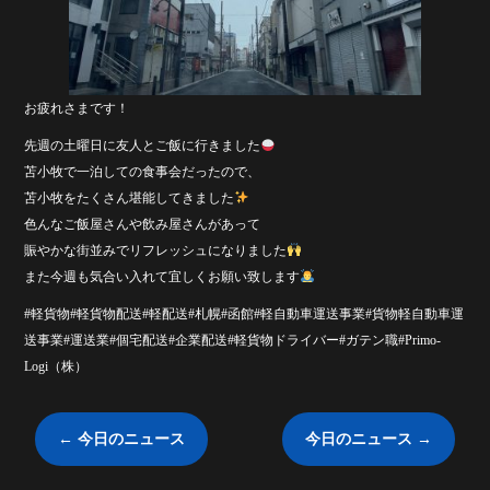
お疲れさまです！
先週の土曜日に友人とご飯に行きました
苫小牧で一泊しての食事会だったので、
苫小牧をたくさん堪能してきました
色んなご飯屋さんや飲み屋さんがあって
賑やかな街並みでリフレッシュになりました
また今週も気合い入れて宜しくお願い致します
#軽貨物#軽貨物配送#軽配送#札幌#函館#軽自動車運送事業#貨物軽自動車運
送事業#運送業#個宅配送#企業配送#軽貨物ドライバー#ガテン職#Primo-
Logi（株）
←
今日のニュース
今日のニュース
→