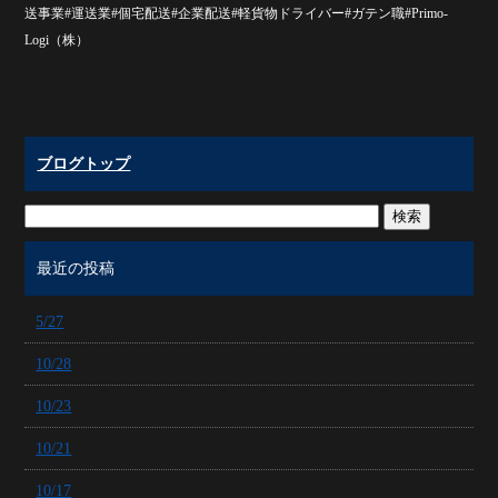
送事業#運送業#個宅配送#企業配送#軽貨物ドライバー#ガテン職#Primo-
Logi（株）
ブログトップ
最近の投稿
5/27
10/28
10/23
10/21
10/17