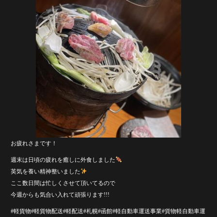
お疲れさまです！
週末は日頃の疲れを癒しに外食しました
英気を養い精神整いました
ここ数日間は忙しくさせて頂いてるので
今週からも気合い入れて頑張ります!!!
#軽貨物#軽貨物配送#軽配送#札幌#函館#軽自動車運送事業#貨物軽自動車運